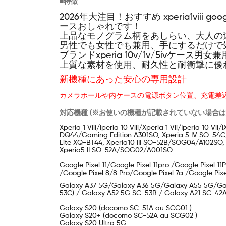
■特徴
2026年大注目！おすすめ xperia1viii google
ースおしゃれです！
上品なモノグラム柄をあしらい、大人の
男性でも女性でも兼用、手にするだけで気分を高まって
ブランドxperia 10v/1v/5ivケース男女
上質な素材を使用、耐久性と耐衝撃に優
新機種にあった安心の専用設計
カメラホールや内ケースの電源ボタン位置、充電差
対応機種 (※お使いの機種が記載されていない場合
Xperia 1 Viii/Iperia 10 Viii/Xperia 1 Vii/Iperia 
DQ44/Gaming Edition A301SO, Xperia 5 IV SO-54
Lite XQ-BT44, Xperia10 III SO-52B/SOG04/A102SO, 
Xperia5 II SO-52A/SOG02/A001SO
Google Pixel 11/Google Pixel 11pro /Google Pixel 1
/Google Pixel 8/8 Pro/Google Pixel 7a /Google Pix
Galaxy A37 5G/Galaxy A36 5G/Galaxy A55 5G/Ga
53C) / Galaxy A52 5G SC-53B / Galaxy A21 SC-4
Galaxy S20 (docomo SC-51A au SCG01 )
Galaxy S20+ (docomo SC-52A au SCG02 )
Galaxy S20 Ultra 5G