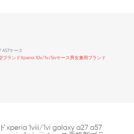
7 A57ケース
ース手帳型ブランドxperia 10v/1v/5ivケース男女兼用ブランド
 1viii/1vi galaxy a27 a57