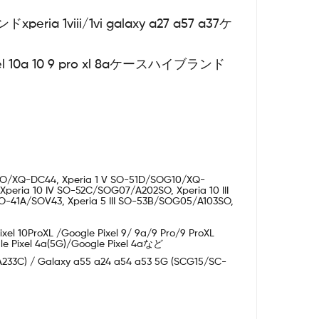
ia 1viii/1vi galaxy a27 a57 a37ケ
a 10 9 pro xl 8aケースハイブランド
/A302SO/XQ-DC44, Xperia 1 V SO-51D/SOG10/XQ-
eria 10 IV SO-52C/SOG07/A202SO, Xperia 10 III
I SO-41A/SOV43, Xperia 5 III SO-53B/SOG05/A103SO,
Pixel 10ProXL /Google Pixel 9/ 9a/9 Pro/9 ProXL
ogle Pixel 4a(5G)/Google Pixel 4aなど
233C) / Galaxy a55 a24 a54 a53 5G (SCG15/SC-