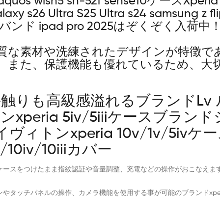
quos wish5 sh-52f sense10ケースXperia 1 Vii
laxy s26 Ultra S25 Ultra s24 samsung z fli
eries11バンド ipad pro 2025はぞくぞく入
質な素材や洗練されたデザインが特徴で
。また、保護機能も優れているため、大
りも高級感溢れるブランドLv ルイヴィ
トンxperia 5iv/5iiiケースブ
ィトンxperia 10v/1v/5iv
10iv/10iiiカバー
ケースをつけたまま指紋認証や音量調整、充電などの操作がおこなえま
ネルの操作、カメラ機能を使用する事が可能のブランドxperia 1 vii vii