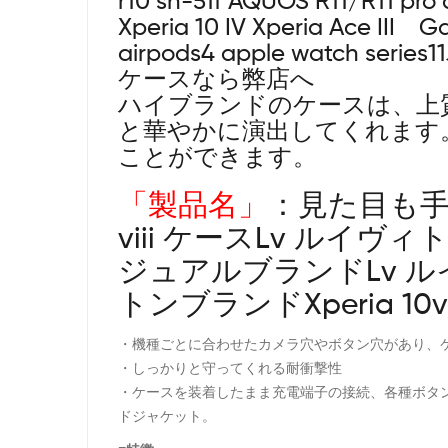
r10 sh-51f
AQUOS R11/R11 pro
a
Xperia 10 IV Xperia Ace III Ga
airpods4 apple watch s
ケースなら弊店へ
ハイブランドのケースは、上
と華やかに演出してくれます
ことができます。
「製品名」
：見た目も手触
viii ケースLv ルイヴィ
ジュアルブランドLv ルイヴ
トンブランドXperia 10v/
・機種ごとに合わせたカメラ穴やボタン穴があり、
・しっかりと守ってくれる耐衝撃性
・ケースを装着したまま充電端子の接続、各種ボタンやタッチパ
ドジャケット。