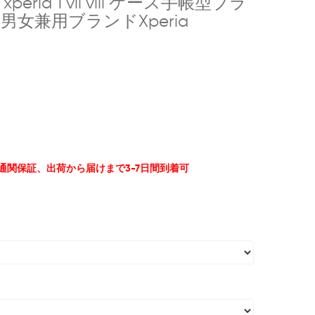
ia 1 vii viii ケース手帳型ブラ
ケース男女兼用ブランドXperia
%通関保証、出荷から届けまで3-7日間到着可