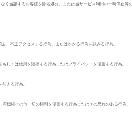
となく当該するお客様を除名処分、または当サービス利用の一時停止等
、消去、不正アクセスする行為、またはかかる行為を試みる行為。
、名誉もしくは信用を毀損する行為またはプライバシーを侵害する行為。
益を与える行為。
作権、商標権その他一切の権利を侵害する行為またはその恐れのある行為。