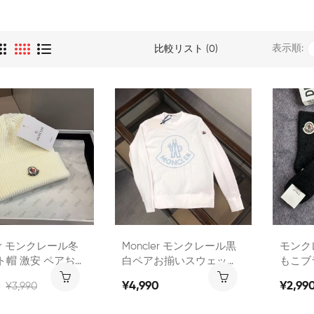
表示順:
比較リスト (0)
ler モンクレール冬
Moncler モンクレール黒
モンクレ
ト帽 激安 ペアお揃
白ペアお揃いスウェット
もこブ
cler ハット防寒 小
シャツ 激安ハイブランド
靴下ル
0
¥4,990
¥2,99
¥3,990
安ブランドコピーニ
コピーMoncler トレーナ
2足セッ
子 ハイブランドモ
ー秋春冬服ブランドトレ
ットウ