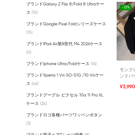
ンクレ
ブランドgalaxy Z Flip 8/fold 8 Ultraケー
-33%
ニット
ス
15
ブランドGoogle Pixel Foldシリーズケース
15
ブランドiPad Air第8世代 M4 2026ケース
0
ブランドiphone Ultra/foldケース
16
モンク
ブランドxperia 1 Viii SO-51G /10 Viiiケー
ンドパ
揃い 
ス
46
¥3,99
ーナーM
ディース
ブランドグーグル ピクセル 10a 11 Pro XL
偽パーカー
ケース
24
パーカ
冬 長
ブランドロゴ各種パーツワッペンボタン
3