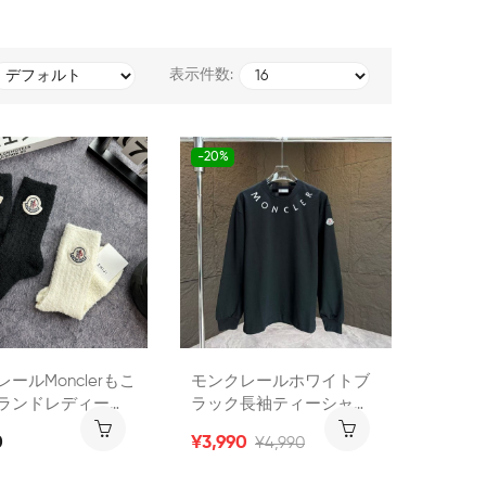
表示件数:
-20%
ールmonclerもこ
モンクレールホワイトブ
ランドレディース
ラック長袖ティーシャツ
ームソックス 厚手
インナー激安メンズレデ
0
¥3,990
¥4,990
ト 靴下 くつ下 フ
ィースペアお揃いMoncler
エア ブランドコピ
カットソー 裏起毛 裏起毛