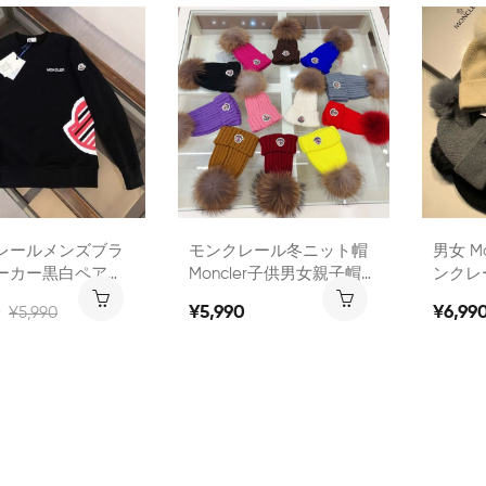
ールブランド女性
ーナー裏起毛 裏起毛なし
ー靴下
ハット
メンズレディースブラン
かい 
ド秋冬服パーカートップ
ス 長袖 ファッションブラ
ンドスウェット上着カジ
ュアル
レールメンズブラ
モンクレール冬ニット帽
男女 M
ーカー黒白ペアお
Moncler子供男女親子帽子
ンクレ
男性カジュアルトレ
防寒激安コピーブランド
キャッ
0
¥5,990
¥6,99
¥5,990
oncler メンズ レ
冬ふわふわ親子ニット帽
ーブラ
綿100% ブランド
キッズ メンズレディース
防寒ブ
激安 スエット
親子ペア帽子
MONC
ー スウエット 秋
ットハ
袖ブランドパーカー