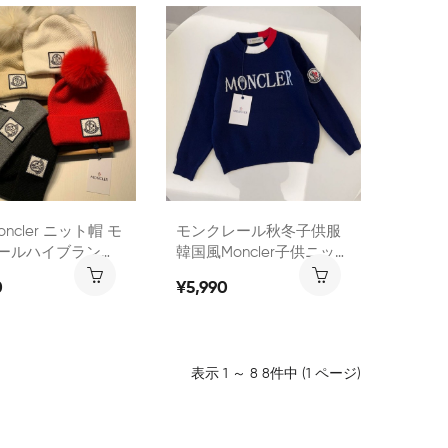
 お得 室内履き 暖
なし 無地 黒白Moncler 長
あったか冬用
袖 Tシャツ ロングロンT
カットソー 長袖 シンプル
ペアtシャツ 白tシャツ 無
地100%綿 トップス キレ
イめ モード 秋服 冬 ゆっ
たり
oncler ニット帽 モ
モンクレール秋冬子供服
ールハイブランド
韓国風moncler子供ニット
プハット激安コピ
トップス キッズ セーター
0
¥5,990
ンドニット帽子冬
男の子用 ユニセックス 韓
ランドパロディ
国 女の子 女児 男の子 男
LER ハット女性ニ
児 ユニセックス 男女兼用
ットブランド保温
人気冬服 ニット トップス
表示 1 ～ 8 8件中 (1 ページ)
韓国子供服