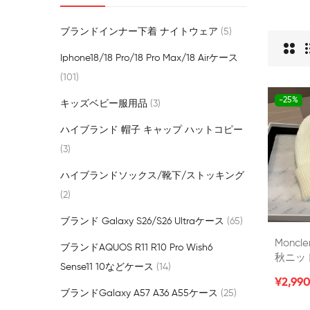
ブランドインナー下着 ナイトウェア
5
Iphone18/18 Pro/18 Pro Max/18 Airケース
101
-25%
キッズベビー服用品
3
ハイブランド 帽子 キャップ ハットコピー
3
ハイブランドソックス/靴下/ストッキング
2
ブランド Galaxy S26/S26 Ultraケース
65
Monc
ブランドAQUOS R11 R10 Pro Wish6
秋ニッ
Sense11 10などケース
14
い Mon
¥2,99
顔 激
ブランドgalaxy A57 A36 A55ケース
25
ット帽