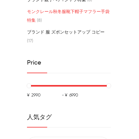
ブランド親子ペアtシャツ特集
8
モンクレール秋冬服靴下帽子マフラー手袋
特集
8
ブランド 服 ズボンセットアップ コピー
17
Price
¥
-
¥
人気タグ