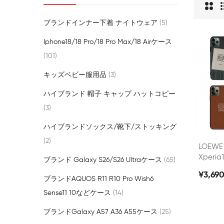
ブランドインナー下着 ナイトウェア
5
Iphone18/18 Pro/18 Pro Max/18 Airケース
101
キッズベビー服用品
3
ハイブランド 帽子 キャップ ハットコピー
3
ハイブランドソックス/靴下/ストッキング
2
LOEW
Xperia1
ブランド Galaxy S26/S26 Ultraケース
65
10a 10
¥3,69
ハイブ
ブランドAQUOS R11 R10 Pro Wish6
Xperia 1 
Sense11 10などケース
14
Galax
激安ブラ
ブランドgalaxy A57 A36 A55ケース
25
10vii/1