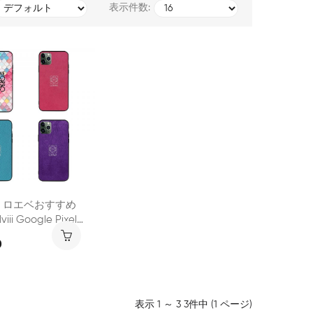
表示件数:
E ロエベおすすめ
viii Google Pixel
 9 Pro Xl 8aケースハ
0
ンドブランド
 1 Vii Viii ケース手帳
xperia 1v アイホ
o Max 17 16 15ケー
表示 1 ～ 3 3件中 (1 ページ)
ド耐衝撃xperia