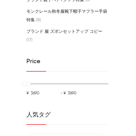
ブランド親子ペアtシャツ特集
8
モンクレール秋冬服靴下帽子マフラー手袋
特集
8
ブランド 服 ズボンセットアップ コピー
17
Price
¥
-
¥
人気タグ