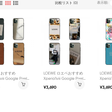
表示順:
比較リスト (0)
E おすすめ
LOEWE ロエベおすすめ
LOEW
viii Google Pixel
Xperia1viii Google Pixel
Xperia1
 9 Pro Xl 8aケース
10a 10 9 Pro Xl 8aケース
10a 11
0
¥3,690
¥3,69
ランドロエベ
ハイブランドブランド
イブラ
Vii Viii 10 Vii
Xperia 10vii Viiii Galaxy
Xperia
y S26 Ultraケース
A36 S26 Ultra Iphone18 17
型ソニー
ンドxperia
Pro MaxケースLOEWE ロ
ン18 Pr
viii/5iv Google
エベ高品質ブランド
スブラン