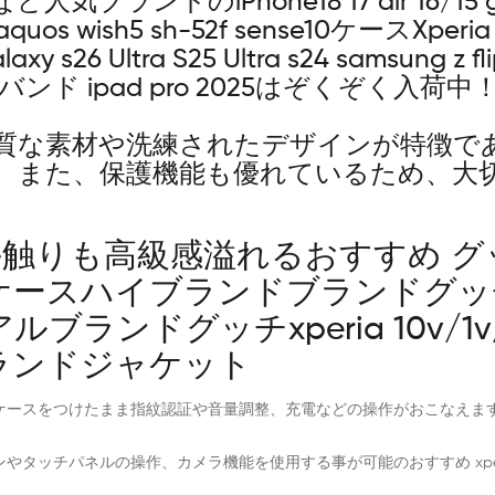
気ブランドのiPhone18 17 air 16/15 googl
quos wish5 sh-52f sense10ケースXperia 1 Vii
laxy s26 Ultra S25 Ultra s24 samsung z fli
eries11バンド ipad pro 2025はぞくぞく入
質な素材や洗練されたデザインが特徴で
。また、保護機能も優れているため、大
も高級感溢れるおすすめ グッチxper
 xl 8aケースハイブランドブランドグッチxpe
ブランドグッチxperia 10v/1
ケースブランドジャケット
ケースをつけたまま指紋認証や音量調整、充電などの操作がおこなえま
の操作、カメラ機能を使用する事が可能のおすすめ xperia1viii google