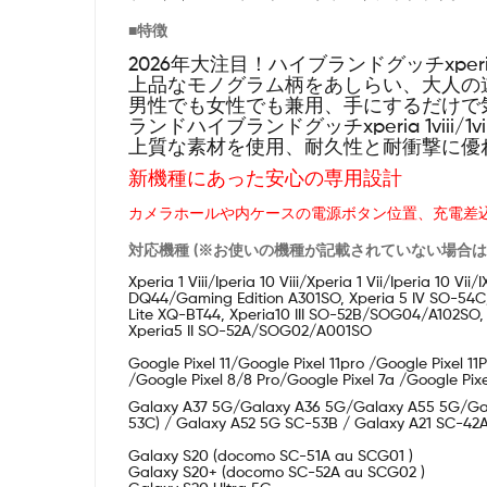
■特徴
2026年大注目！ハイブランドグッチxperia 1vi
上品なモノグラム柄をあしらい、大人の
男性でも女性でも兼用、手にするだけで気分を高まって
ランドハイブランドグッチxperia 1viii/1vi
上質な素材を使用、耐久性と耐衝撃に優
新機種にあった安心の専用設計
カメラホールや内ケースの電源ボタン位置、充電差
対応機種 (※お使いの機種が記載されていない場合
Xperia 1 Viii/Iperia 10 Viii/Xperia 1 Vii/Iperia 
DQ44/Gaming Edition A301SO, Xperia 5 IV SO-54
Lite XQ-BT44, Xperia10 III SO-52B/SOG04/A102SO, 
Xperia5 II SO-52A/SOG02/A001SO
Google Pixel 11/Google Pixel 11pro /Google Pixel 1
/Google Pixel 8/8 Pro/Google Pixel 7a /Google Pix
Galaxy A37 5G/Galaxy A36 5G/Galaxy A55 5G/Ga
53C) / Galaxy A52 5G SC-53B / Galaxy A21 SC-4
Galaxy S20 (docomo SC-51A au SCG01 )
Galaxy S20+ (docomo SC-52A au SCG02 )