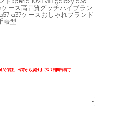
 10vii viiii galaxy a36
7 pro maxケース高品質グッチハイブラン
axy a27 a57 a37ケースおしゃれブランド
ース手帳型
%通関保証、出荷から届けまで3-7日間到着可