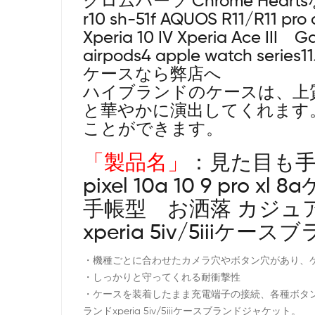
クロムハーツ Chrome Heartsなど人
r10 sh-51f
AQUOS R11/R11 pro
a
Xperia 10 IV Xperia Ace III Ga
airpods4 apple watch s
ケースなら弊店へ
ハイブランドのケースは、上
と華やかに演出してくれます
ことができます。
「製品名」
：見た目も手触り
pixel 10a 10 9 pro
手帳型 お洒落 カジュアル
xperia 5iv/5iii
・機種ごとに合わせたカメラ穴やボタン穴があり、
・しっかりと守ってくれる耐衝撃性
・ケースを装着したまま充電端子の接続、各種ボタンやタッチパネル
ランドxperia 5iv/5iiiケースブランドジャケット。