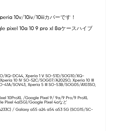
ia 10v/10iv/10iiiカバーです！
 10a 10 9 pro xl 8aケースハイブ
/A302SO/XQ-DC44, Xperia 1 V SO-51D/SOG10/XQ-
eria 10 IV SO-52C/SOG07/A202SO, Xperia 10 III
I SO-41A/SOV43, Xperia 5 III SO-53B/SOG05/A103SO,
Pixel 10ProXL /Google Pixel 9/ 9a/9 Pro/9 ProXL
ogle Pixel 4a(5G)/Google Pixel 4aなど
233C) / Galaxy a55 a24 a54 a53 5G (SCG15/SC-